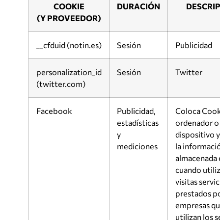
COOKIE
DURACIÓN
DESCRI
(Y PROVEEDOR)
__cfduid (notin.es)
Sesión
Publicidad
personalization_id
Sesión
Twitter
(twitter.com)
Facebook
Publicidad,
Coloca Cooki
estadísticas
ordenador o
y
dispositivo y
mediciones
la informaci
almacenada e
cuando utili
visitas servi
prestados po
empresas q
utilizan los s