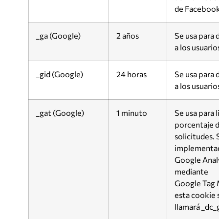
de Facebook
_ga (Google)
2 años
Se usa para d
a los usuario
_gid (Google)
24 horas
Se usa para d
a los usuario
_gat (Google)
1 minuto
Se usa para l
porcentaje 
solicitudes. 
implementa
Google Anal
mediante
Google Tag 
esta cookie 
llamará _dc