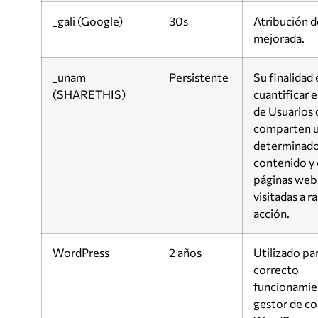
_gali (Google)
30s
Atribución d
mejorada.
_unam
Persistente
Su finalidad 
(SHARETHIS)
cuantificar 
de Usuarios
comparten 
determinad
contenido y
páginas web
visitadas a r
acción.
WordPress
2 años
Utilizado par
correcto
funcionamie
gestor de c