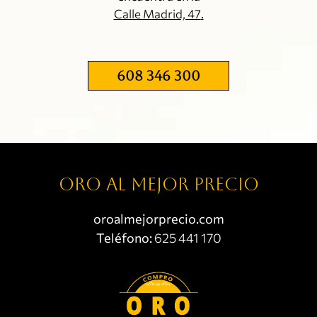
Calle Madrid, 47
.
608 346 300
Oro al mejor precio
oroalmejorprecio.com
Teléfono:
625 441 170