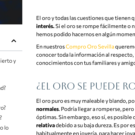
El oro y todas las cuestiones que tienen 
interés.
Si el oro se rompe fácilmente o n
hemos podido hacernos en algún momen
En nuestros
Compro Oro Sevilla
querem
conocer toda la información al respecto,
ierto y
conocimientos con tus familiares y amig
¿El oro se puede r
ad?
El oro puro es muy maleable y blando, po
ro?
normales
. Podría llegar a romperse, pero
óptimas. Sin embargo, eso sí, es posible 
?
relativa
debido a su baja dureza. Es por es
o lo
habitualmente en joyería, para hacer joya