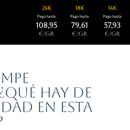
24K
18K
14k
Pago hasta
Pago hasta
Pago hasta
108,95
79,61
57,93
€/gr
€/gr
€/gr
ompe
 ¿qué hay de
rdad en esta
?