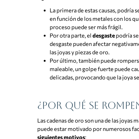
La primera de estas causas, podría se
en función de los metales con los que
proceso puede ser más frágil.
Por otra parte, el
desgaste
podría ser
desgaste pueden afectar negativamen
las joyas y piezas de oro.
Por último, también puede romper
maleable, un golpe fuerte puede cau
delicadas, provocando que la joya se
¿Por qué se rompe
Las cadenas de oro son una de las joyas 
puede estar motivado por numerosos fac
siguientes motivos
: