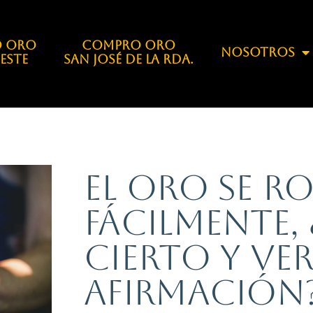
 ORO
COMPRO ORO
Nosotros
 Este
San José de la Rda.
El oro se r
fácilmente,
cierto y ve
afirmación