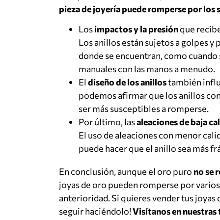
pieza de joyería puede romperse por los 
Los
impactos y la presión
que recibe 
Los anillos están sujetos a golpes y 
donde se encuentran, como cuando se
manuales con las manos a menudo.
El
diseño de los anillos
también influ
podemos afirmar que los anillos con
ser más susceptibles a romperse.
Por último, las
aleaciones de baja ca
El uso de aleaciones con menor calid
puede hacer que el anillo sea más fr
En conclusión, aunque el oro puro
no se 
joyas de oro pueden romperse por vario
anterioridad. Si quieres vender tus joyas 
seguir haciéndolo!
Visítanos en nuestras