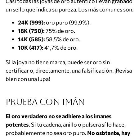
Casi todas las joyas de oro auténtico llevan grabado
un sello que indica su pureza. Los más comunes son:
24K (999):
oro puro (99,9%).
18K (750):
75% de oro.
14K (585):
58,5% de oro.
10K (417):
41,7% de oro.
Si la joya no tiene marca, puede ser oro sin
certificar o, directamente, una falsificación. ¡Revisa
bien con una lupa!
Prueba con imán
El oro verdadero no se adhiere a los imanes
potentes.
Si tu cadena, anillo o pulsera sí lo hace,
probablemente no sea oro puro.
No osbtante, hay